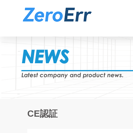
NEWS
Latest company and product news.
CE認証