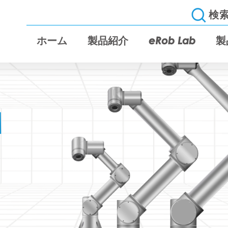
検
ホーム
製品紹介
eRob Lab
製
M