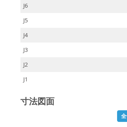
J6
J5
J4
J3
J2
J1
寸法図面
全