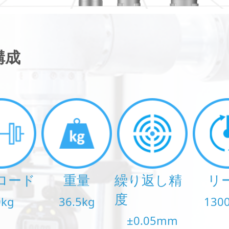
構成
ロード
重量
繰り返し精
リ
度
0kg
36.5kg
130
±0.05mm