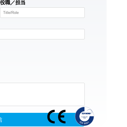
役職／担当
信